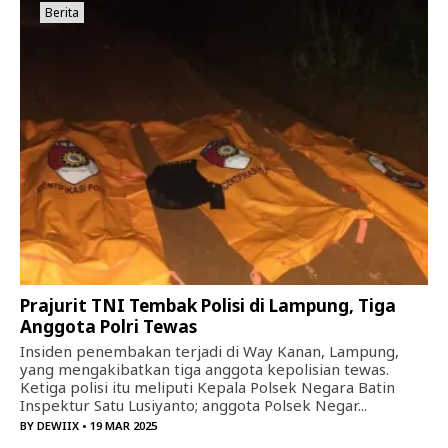
Berita
Prajurit TNI Tembak Polisi di Lampung, Tiga
Anggota Polri Tewas
Insiden penembakan terjadi di Way Kanan, Lampung,
yang mengakibatkan tiga anggota kepolisian tewas.
Ketiga polisi itu meliputi Kepala Polsek Negara Batin
Inspektur Satu Lusiyanto; anggota Polsek Negar...
BY
DEWIIX
• 19 MAR 2025