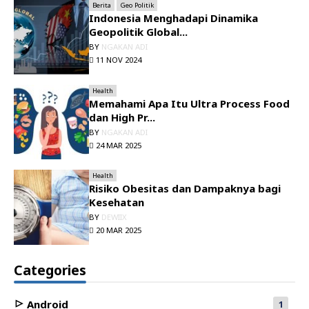
Berita
Geo Politik
Indonesia Menghadapi Dinamika
Geopolitik Global...
BY
NGAKAN ADI
11 NOV 2024
Health
Memahami Apa Itu Ultra Process Food
dan High Pr...
BY
NGAKAN ADI
24 MAR 2025
Health
Risiko Obesitas dan Dampaknya bagi
Kesehatan
BY
DEWIIX
20 MAR 2025
Categories
Android
1