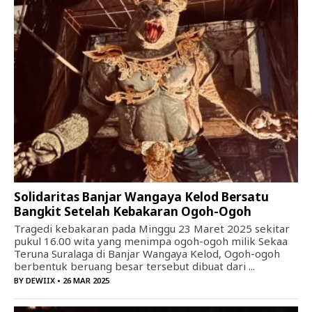
Solidaritas Banjar Wangaya Kelod Bersatu
Bangkit Setelah Kebakaran Ogoh-Ogoh
Tragedi kebakaran pada Minggu 23 Maret 2025 sekitar
pukul 16.00 wita yang menimpa ogoh-ogoh milik Sekaa
Teruna Suralaga di Banjar Wangaya Kelod, Ogoh-ogoh
berbentuk beruang besar tersebut dibuat dari ...
BY
DEWIIX
• 26 MAR 2025