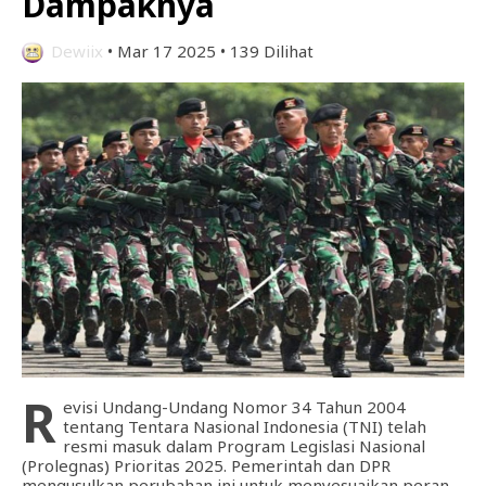
Dampaknya
Dewiix
•
Mar 17 2025
•
139 Dilihat
R
evisi Undang-Undang Nomor 34 Tahun 2004
tentang Tentara Nasional Indonesia (TNI) telah
resmi masuk dalam Program Legislasi Nasional
(Prolegnas) Prioritas 2025. Pemerintah dan DPR
mengusulkan perubahan ini untuk menyesuaikan peran