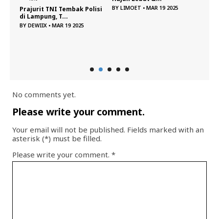
BY
LIMOET
•
MAR 19 2025
Prajurit TNI Tembak Polisi
di Lampung, T...
BY
DEWIIX
•
MAR 19 2025
Kim 
...
Bany
BY
DE
No comments yet.
Please write your comment.
Your email will not be published. Fields marked with an
asterisk (*) must be filled.
Please write your comment.
*