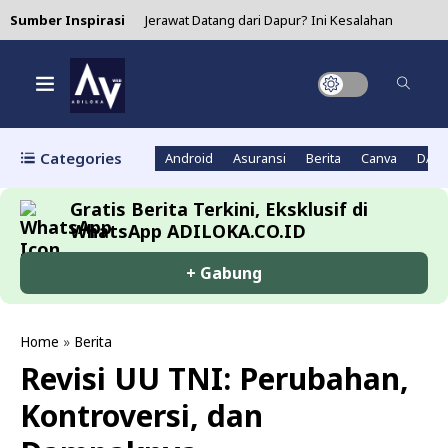
Sumber Inspirasi
Jerawat Datang dari Dapur? Ini Kesalahan
Masak yang Sering Kamu Lakukan!
4 Manfaat Air Jeruk Nipis yang Bikin Wanita
Makin Cinta Diri Sendiri!
Categories
Android
Asuransi
Berita
Canva
DAN
Asparagus: Si Sayur Ramping yang Diam-diam
Gratis Berita Terkini, Eksklusif di
Super Hebat untuk Kesehatanmu!
WhatsApp ADILOKA.CO.ID
Minum Matcha Setiap Hari? Ini 5 Alasan Kenapa
+ Gabung
Kamu Harus Coba!
Lidah Buaya untuk Jerawat: Solusi Alami yang
Home
»
Berita
Revisi UU TNI: Perubahan,
Sering Diremehkan tapi Ampuh Banget!
Kontroversi, dan