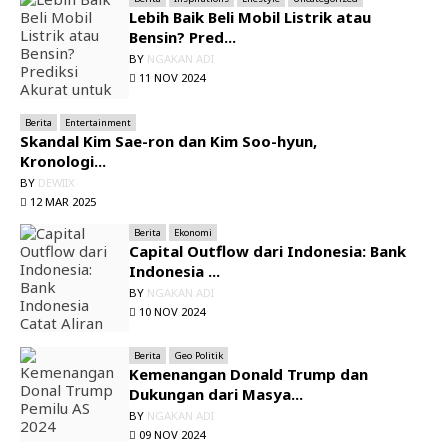
Lebih Baik Beli Mobil Listrik atau
Bensin? Pred...
BY
NGAKAN ADI
11 NOV 2024
Berita
Entertainment
Skandal Kim Sae-ron dan Kim Soo-hyun,
Kronologi...
BY
DEWIIX
12 MAR 2025
Berita
Ekonomi
Capital Outflow dari Indonesia: Bank
Indonesia ...
BY
NGAKAN ADI
10 NOV 2024
Berita
Geo Politik
Kemenangan Donald Trump dan
Dukungan dari Masya...
BY
NGAKAN ADI
09 NOV 2024