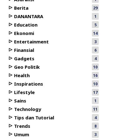
Berita
29
DANANTARA
1
Education
5
Ekonomi
14
Entertainment
3
Finansial
6
Gadgets
4
Geo Politik
10
Health
16
Inspirations
10
Lifestyle
17
Sains
1
Technology
11
Tips dan Tutorial
4
Trends
8
Umum
3