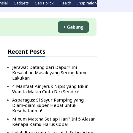
nsial
Gadgets
Geo Politik
Health
Inspirations
Komputer
Li
+ Gabung
Recent Posts
Jerawat Datang dari Dapur? Ini
Kesalahan Masak yang Sering Kamu
Lakukan!
4 Manfaat Air Jeruk Nipis yang Bikin
Wanita Makin Cinta Diri Sendiri!
Asparagus: Si Sayur Ramping yang
Diam-diam Super Hebat untuk
Kesehatanmu!
Minum Matcha Setiap Hari? Ini 5 Alasan
Kenapa Kamu Harus Coba!
Lidah Buaya untuk Jerawat: Solusi Alami