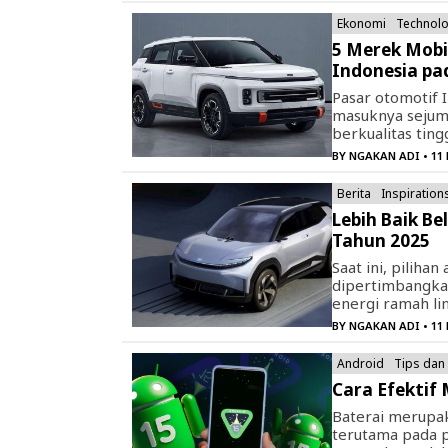
Ekonomi
Technol
5 Merek Mobi
Indonesia pa
Pasar otomotif
masuknya sejum
berkualitas ting
BY
NGAKAN ADI
• 11
Berita
Inspiration
Lebih Baik Be
Tahun 2025
Saat ini, piliha
dipertimbangkan
energi ramah li
BY
NGAKAN ADI
• 11
Android
Tips dan 
Cara Efektif
Baterai merupak
terutama pada 