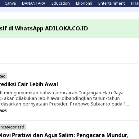
Canva
DANANTARA
Education
Ekonomi
Entertainment
Fina
lusif di WhatsApp ADILOKA.CO.ID
zed
ediksi Cair Lebih Awal
ah mengumumkan bahwa pencairan Tunjangan Hari Raya
5 akan dilakukan lebih awal dibandingkan tahun-tahun
dasarkan pernyataan Presiden Prabowo Subianto pada 1...
2025
ncategorized
Novi Pratiwi dan Agus Salim: Pengacara Mundur,