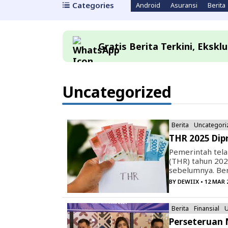
Categories
Android
Asuransi
Berita
Gratis Berita Terkini, Eksk
Uncategorized
Berita
Uncategori
THR 2025 Dipr
Pemerintah tel
(THR) tahun 202
sebelumnya. Ber
BY
DEWIIX
• 12 MAR 
Berita
Finansial
U
Perseteruan 