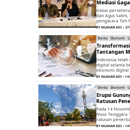
Mediasi Gaga
Kasus perseteru
dan Agus Salim,
pengacara Teh N
BY
NGAKAN ADI
• 27
Berita
Ekonomi
U
Transformasi
Tantangan M
Indonesia telah
digital selama b
ekonomi digital 
BY
NGAKAN ADI
• 14
Berita
Ekonomi
U
Erupsi Gunun
Ratusan Pener
Pada 14 Novembe
Nusa Tenggara 
ratusan penerban
BY
NGAKAN ADI
• 14