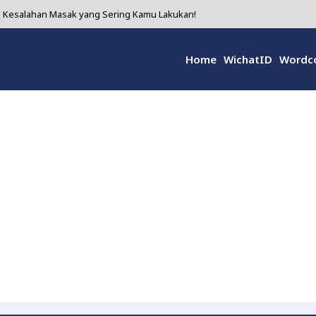
ni Kesalahan Masak yang Sering Kamu Lakukan!
Bikin Wanita Makin Cinta Diri Sendiri!
Home
WichatID
Wordc
 yang Diam-diam Super Hebat untuk Kesehatanmu!
i 5 Alasan Kenapa Kamu Harus Coba!
olusi Alami yang Sering Diremehkan tapi Ampuh Banget!