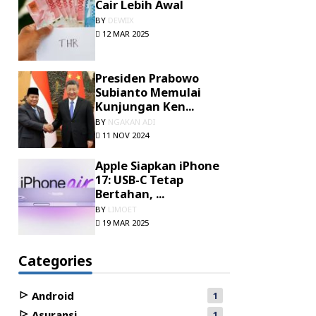
Cair Lebih Awal
BY
DEWIIX
12 MAR 2025
Presiden Prabowo
Subianto Memulai
Kunjungan Ken...
BY
NGAKAN ADI
11 NOV 2024
Apple Siapkan iPhone
17: USB-C Tetap
Bertahan, ...
BY
LIMOET
19 MAR 2025
Categories
Android
1
Asuransi
1