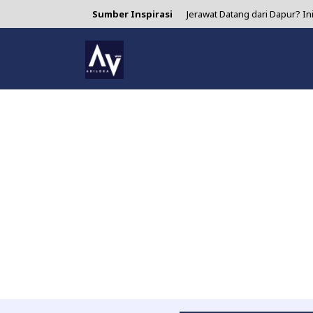
Sumber Inspirasi
Jerawat Datang dari Dapur? I
4 Manfaat Air Jeruk Nipis yang 
Asparagus: Si Sayur Ramping
Minum Matcha Setiap Hari? In
Lidah Buaya untuk Jerawat: S