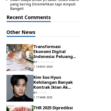
yang Sering Diremehkan tapi Ampuh
Banget!
Recent Comments
Other News
Transformasi
Ekonomi Digital
Indonesia: Peluang...
BY
NGAKAN ADI
14 NOV 2024
Kim Soo Hyun
Kehilangan Banyak
Kontrak Iklan Ak...
BY
DEWIIX
17 MAR 2025
THR 2025 Diprediksi