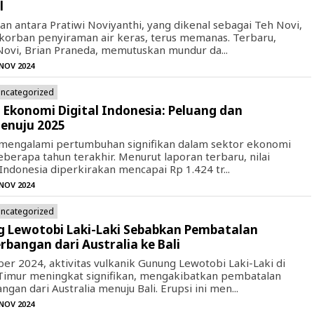
l
an antara Pratiwi Noviyanthi, yang dikenal sebagai Teh Novi,
 korban penyiraman air keras, terus memanas. Terbaru,
ovi, Brian Praneda, memutuskan mundur da...
 NOV 2024
ncategorized
 Ekonomi Digital Indonesia: Peluang dan
enuju 2025
 mengalami pertumbuhan signifikan dalam sektor ekonomi
eberapa tahun terakhir. Menurut laporan terbaru, nilai
Indonesia diperkirakan mencapai Rp 1.424 tr...
 NOV 2024
ncategorized
g Lewotobi Laki-Laki Sebabkan Pembatalan
bangan dari Australia ke Bali
r 2024, aktivitas vulkanik Gunung Lewotobi Laki-Laki di
Timur meningkat signifikan, mengakibatkan pembatalan
gan dari Australia menuju Bali. Erupsi ini men...
 NOV 2024