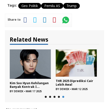
Tags:
Geo Politik
Pemilu AS
Trump
Share to
Related News
THR 2025 Diprediksi Cair
Kim Soo Hyun Kehilangan
an,
Lebih Awal
Banyak Kontrak I...
BY
DEWIIX
•
MAR 12 2025
BY
DEWIIX
•
MAR 17 2025