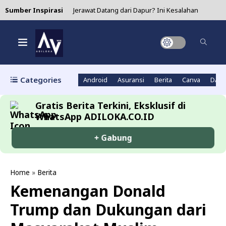
Sumber Inspirasi
Jerawat Datang dari Dapur? Ini Kesalahan
Masak yang Sering Kamu Lakukan!
4 Manfaat Air Jeruk Nipis yang Bikin Wanita
Makin Cinta Diri Sendiri!
Categories
Android
Asuransi
Berita
Canva
DAN
Asparagus: Si Sayur Ramping yang Diam-diam
Gratis Berita Terkini, Eksklusif di
Super Hebat untuk Kesehatanmu!
WhatsApp ADILOKA.CO.ID
Minum Matcha Setiap Hari? Ini 5 Alasan Kenapa
+ Gabung
Kamu Harus Coba!
Lidah Buaya untuk Jerawat: Solusi Alami yang
Home
»
Berita
Kemenangan Donald
Sering Diremehkan tapi Ampuh Banget!
Trump dan Dukungan dari