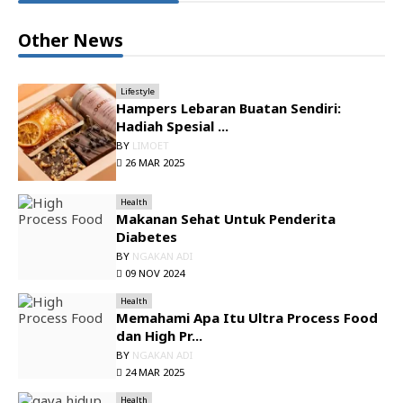
Other News
Lifestyle
Hampers Lebaran Buatan Sendiri:
Hadiah Spesial ...
BY
LIMOET
26 MAR 2025
Health
Makanan Sehat Untuk Penderita
Diabetes
BY
NGAKAN ADI
09 NOV 2024
Health
Memahami Apa Itu Ultra Process Food
dan High Pr...
BY
NGAKAN ADI
24 MAR 2025
Health