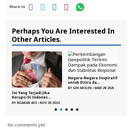
Share to
Perhaps You Are Interested In
Other Articles.
Negara-Negara Inspiratif
untuk Ditiru da...
BY
GEK MOLEN
•
MAR 28 2025
an
Ini Yang Terjadi Jika
Risi
Korupsi Di Indones...
Damp
BY
NGAKAN ADI
•
NOV 09 2024
BY
DE
No comments yet.