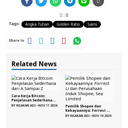
:
0
Tags:
Angka Tuhan
Golden Ratio
Sains
Share to
Related News
Cara Kerja Bitcoin:
Penjelasan Sederhana...
BY
NGAKAN ADI
•
NOV 11 2024
Pemilik Shopee dan
Kekayaannya: Forrest ...
24
BY
NGAKAN ADI
•
NOV 10 2024