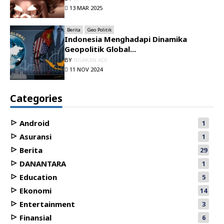
13 MAR 2025
Berita
Geo Politik
Indonesia Menghadapi Dinamika
Geopolitik Global...
BY
NGAKAN ADI
11 NOV 2024
Categories
Android
1
Asuransi
1
Berita
29
DANANTARA
1
Education
5
Ekonomi
14
Entertainment
3
Finansial
6