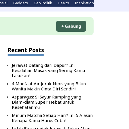
nsial
Gadgets
Geo Politik
Health
Inspirations
Komputer
Li
+ Gabung
Recent Posts
Jerawat Datang dari Dapur? Ini
Kesalahan Masak yang Sering Kamu
Lakukan!
4 Manfaat Air Jeruk Nipis yang Bikin
Wanita Makin Cinta Diri Sendiri!
Asparagus: Si Sayur Ramping yang
Diam-diam Super Hebat untuk
Kesehatanmu!
Minum Matcha Setiap Hari? Ini 5 Alasan
Kenapa Kamu Harus Coba!
Lidah Buaya untuk Jerawat: Solusi Alami