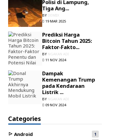
Polisi di Lampung,
Tiga Ang...
BY
DEWIIX
19 MAR 2025
Prediksi Harga
Bitcoin Tahun 2025:
Faktor-Fakto...
BY
NGAKAN ADI
11 NOV 2024
Dampak
Kemenangan Trump
pada Kendaraan
Listrik ...
BY
NGAKAN ADI
09 NOV 2024
Categories
Android
1