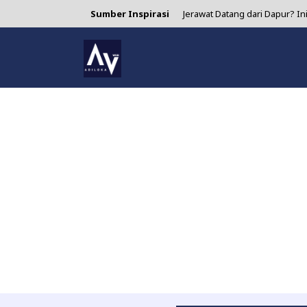
Sumber Inspirasi
Jerawat Datang dari Dapur? I
4 Manfaat Air Jeruk Nipis yang 
Asparagus: Si Sayur Ramping
Minum Matcha Setiap Hari? In
Lidah Buaya untuk Jerawat: S