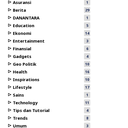
Asuransi
1
Berita
29
DANANTARA
1
Education
5
Ekonomi
14
Entertainment
3
Finansial
6
Gadgets
4
Geo Politik
10
Health
16
Inspirations
10
Lifestyle
17
Sains
1
Technology
11
Tips dan Tutorial
4
Trends
8
Umum
3