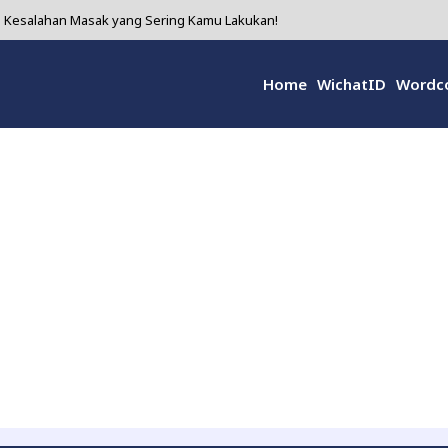
ni Kesalahan Masak yang Sering Kamu Lakukan!
Bikin Wanita Makin Cinta Diri Sendiri!
Home
WichatID
Wordc
 yang Diam-diam Super Hebat untuk Kesehatanmu!
i 5 Alasan Kenapa Kamu Harus Coba!
olusi Alami yang Sering Diremehkan tapi Ampuh Banget!