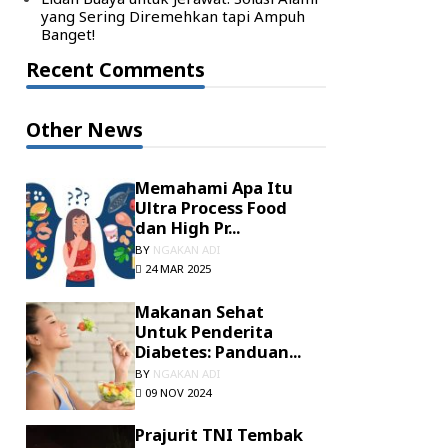
yang Sering Diremehkan tapi Ampuh
Banget!
Recent Comments
Other News
Memahami Apa Itu
Ultra Process Food
dan High Pr...
BY
NGAKAN ADI
24 MAR 2025
Makanan Sehat
Untuk Penderita
Diabetes: Panduan...
BY
NGAKAN ADI
09 NOV 2024
Prajurit TNI Tembak