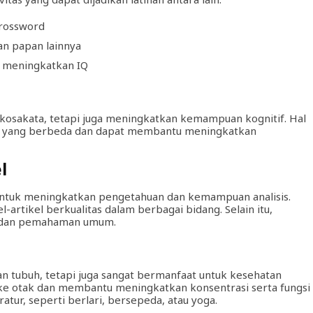
crossword
an papan lainnya
uk meningkatkan IQ
kosakata, tetapi juga meningkatkan kemampuan kognitif. Hal
ra yang berbeda dan dapat membantu meningkatkan
l
untuk meningkatkan pengetahuan dan kemampuan analisis.
-artikel berkualitas dalam berbagai bidang. Selain itu,
 dan pemahaman umum.
tan tubuh, tetapi juga sangat bermanfaat untuk kesehatan
 ke otak dan membantu meningkatkan konsentrasi serta fungsi
atur, seperti berlari, bersepeda, atau yoga.