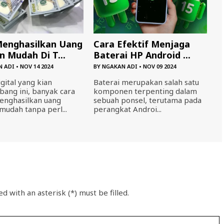
Menghasilkan Uang
Cara Efektif Menjaga
 Mudah Di T...
Baterai HP Android ...
N ADI
•
NOV 14 2024
BY
NGAKAN ADI
•
NOV 09 2024
igital yang kian
Baterai merupakan salah satu
ang ini, banyak cara
komponen terpenting dalam
enghasilkan uang
sebuah ponsel, terutama pada
mudah tanpa perl...
perangkat Androi...
d with an asterisk (*) must be filled.