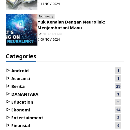
14 NOV 2024
Technology
Yuk Kenalan Dengan Neurolink:
Menjembatani Manu...
BY
NGAKAN ADI
09 NOV 2024
Categories
Android
1
Asuransi
1
Berita
29
DANANTARA
1
Education
5
Ekonomi
14
Entertainment
3
Finansial
6