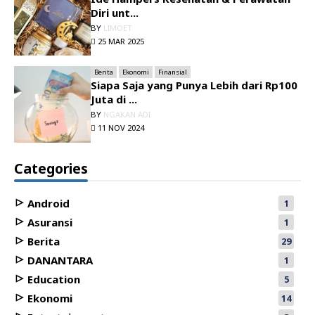
Diri unt...
BY
LIMOET
25 MAR 2025
Berita
Ekonomi
Finansial
Siapa Saja yang Punya Lebih dari Rp100
Juta di ...
BY
NGAKAN ADI
11 NOV 2024
Categories
Android
1
Asuransi
1
Berita
29
DANANTARA
1
Education
5
Ekonomi
14