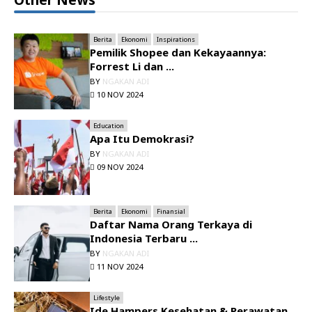
Berita
Ekonomi
Inspirations
Pemilik Shopee dan Kekayaannya:
Forrest Li dan ...
BY
NGAKAN ADI
10 NOV 2024
Education
Apa Itu Demokrasi?
BY
NGAKAN ADI
09 NOV 2024
Berita
Ekonomi
Finansial
Daftar Nama Orang Terkaya di
Indonesia Terbaru ...
BY
NGAKAN ADI
11 NOV 2024
Lifestyle
Ide Hampers Kesehatan & Perawatan