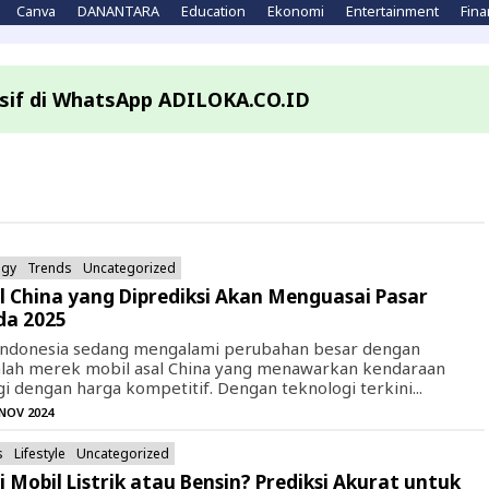
Canva
DANANTARA
Education
Ekonomi
Entertainment
Fina
lusif di WhatsApp ADILOKA.CO.ID
ogy
Trends
Uncategorized
l China yang Diprediksi Akan Menguasai Pasar
da 2025
 Indonesia sedang mengalami perubahan besar dengan
lah merek mobil asal China yang menawarkan kendaraan
gi dengan harga kompetitif. Dengan teknologi terkini...
 NOV 2024
s
Lifestyle
Uncategorized
li Mobil Listrik atau Bensin? Prediksi Akurat untuk