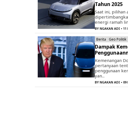
Tahun 2025
Saat ini, piliha
dipertimbangkan
energi ramah li
BY
NGAKAN ADI
• 11
Berita
Geo Politik
Dampak Keme
Penggunaann
Kemenangan Don
pertanyaan ten
penggunaan kend
yan...
BY
NGAKAN ADI
• 09