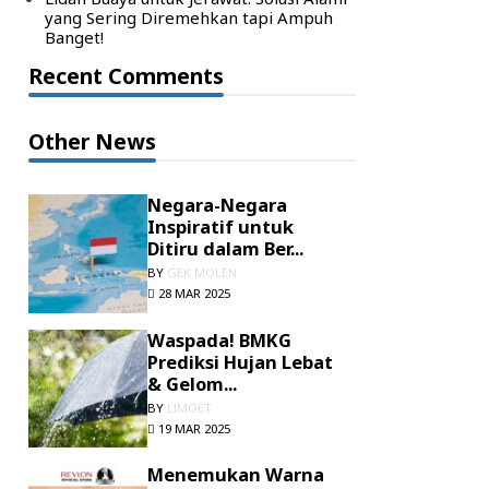
yang Sering Diremehkan tapi Ampuh
Banget!
Recent Comments
Other News
Negara-Negara
Inspiratif untuk
Ditiru dalam Ber...
BY
GEK MOLEN
28 MAR 2025
Waspada! BMKG
Prediksi Hujan Lebat
& Gelom...
BY
LIMOET
19 MAR 2025
Menemukan Warna