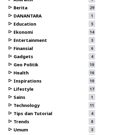
Berita
29
DANANTARA
1
Education
5
Ekonomi
14
Entertainment
3
Finansial
6
Gadgets
4
Geo Politik
10
Health
16
Inspirations
10
Lifestyle
17
Sains
1
Technology
11
Tips dan Tutorial
4
Trends
8
Umum
3