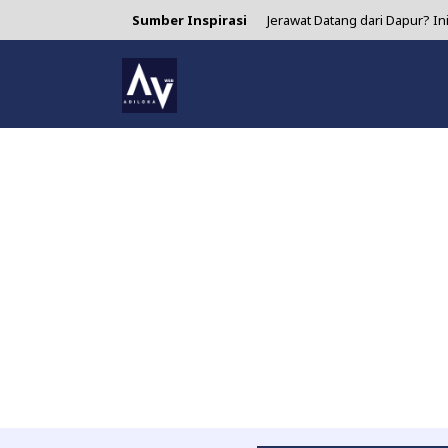
Sumber Inspirasi
Jerawat Datang dari Dapur? I
4 Manfaat Air Jeruk Nipis yang 
Asparagus: Si Sayur Ramping
Minum Matcha Setiap Hari? In
Lidah Buaya untuk Jerawat: S