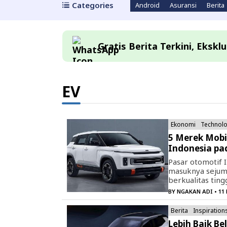
Categories
Android
Asuransi
Berita
Gratis Berita Terkini, Eksk
EV
Ekonomi
Technol
5 Merek Mobi
Indonesia pa
Pasar otomotif
masuknya sejum
berkualitas ting
BY
NGAKAN ADI
• 11
Berita
Inspiration
Lebih Baik Be