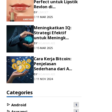
Perfect untuk Lipstik
Revlon di...
BY
LIMOET
11 MAR 2025
Meningkatkan IQ:
Strategi Efektif
untuk Meningk...
BY
NGAKAN ADI
15 MAR 2025
Cara Kerja Bitcoin:
Penjelasan
Sederhana dari A...
BY
NGAKAN ADI
11 NOV 2024
Categories
Android
1
Asuransi
1