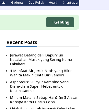
nsial
Gadgets
Geo Politik
Health
Inspirations
Komputer
Li
+ Gabung
Recent Posts
Jerawat Datang dari Dapur? Ini
Kesalahan Masak yang Sering Kamu
Lakukan!
4 Manfaat Air Jeruk Nipis yang Bikin
Wanita Makin Cinta Diri Sendiri!
Asparagus: Si Sayur Ramping yang
Diam-diam Super Hebat untuk
Kesehatanmu!
Minum Matcha Setiap Hari? Ini 5 Alasan
Kenapa Kamu Harus Coba!
Lidah Buaya untuk Jerawat: Solusi Alami