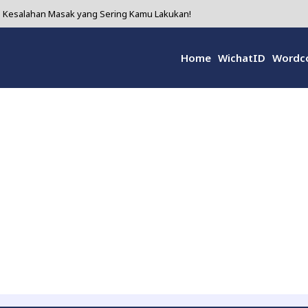
ni Kesalahan Masak yang Sering Kamu Lakukan!
Bikin Wanita Makin Cinta Diri Sendiri!
Home
WichatID
Wordc
 yang Diam-diam Super Hebat untuk Kesehatanmu!
i 5 Alasan Kenapa Kamu Harus Coba!
olusi Alami yang Sering Diremehkan tapi Ampuh Banget!