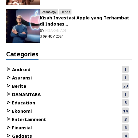
Technology
Trends
Kisah Investasi Apple yang Terhambat
di Indones...
BY
NGAKAN ADI
09 NOV 2024
Categories
Android
1
Asuransi
1
Berita
29
DANANTARA
1
Education
5
Ekonomi
14
Entertainment
3
Finansial
6
Gadgets
4