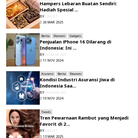
Hampers Lebaran Buatan Sendiri:
Hadiah Spesial ...
BY
LIMOET
26 MAR 2025
Berita
Ekonomi
Gadgets
Penjualan iPhone 16 Dilarang di
Indonesia: Ini ...
BY
NGAKAN ADI
11 NOV 2024
Asuransi
Berita
Ekonomi
Kondisi Industri Asuransi Jiwa di
Indonesia Saa...
BY
NGAKAN ADI
10 NOV 2024
Trends
Tren Pewarnaan Rambut yang Menjadi
Favorit di 2...
BY
LIMOET
13 MAR 2025