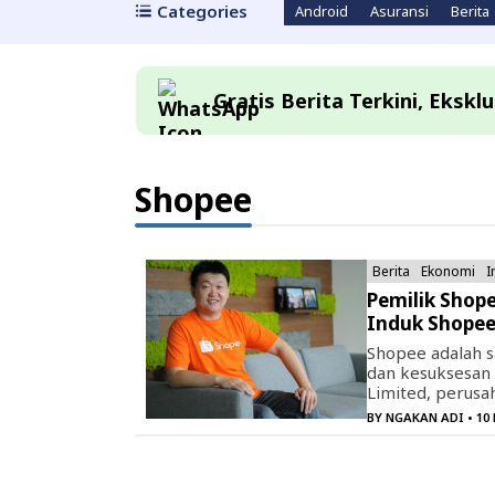
Categories
Android
Asuransi
Berita
Gratis Berita Terkini, Eksk
Shopee
Berita
Ekonomi
I
Pemilik Shop
Induk Shopee
Shopee adalah s
dan kesuksesan i
Limited, perusa
BY
NGAKAN ADI
• 10