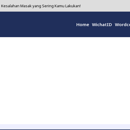
ni Kesalahan Masak yang Sering Kamu Lakukan!
Bikin Wanita Makin Cinta Diri Sendiri!
Home
WichatID
Wordc
 yang Diam-diam Super Hebat untuk Kesehatanmu!
i 5 Alasan Kenapa Kamu Harus Coba!
olusi Alami yang Sering Diremehkan tapi Ampuh Banget!