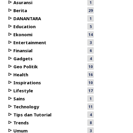
Asuransi
1
Berita
29
DANANTARA
1
Education
5
Ekonomi
14
Entertainment
3
Finansial
6
Gadgets
4
Geo Politik
10
Health
16
Inspirations
10
Lifestyle
17
Sains
1
Technology
11
Tips dan Tutorial
4
Trends
8
Umum
3