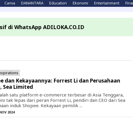
Canva
DANANTARA
Education
Ekonomi
Entertainment
Fina
lusif di WhatsApp ADILOKA.CO.ID
nspirations
ee dan Kekayaannya: Forrest Li dan Perusahaan
, Sea Limited
alah satu platform e-commerce terbesar di Asia Tenggara,
ni tak lepas dari peran Forrest Li, pendiri dan CEO dari Sea
haan induk Shopee. Kekayaan pemilik ...
 NOV 2024