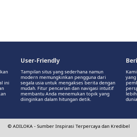
User-Friendly
Ber
ikan
Tampilan situs yang sederhana namun
Kami
modern memungkinkan pengguna dari
yang
l ini
segala usia untuk mengakses berita dengan
pemb
an
mudah. Fitur pencarian dan navigasi intuitif
pers
kan
membantu Anda menemukan topik yang
lebih
diinginkan dalam hitungan detik.
dunia
© ADILOKA - Sumber Inspirasi Terpercaya dan Kredibel