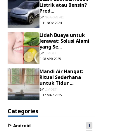
Listrik atau Bensin?
Pred...
BY
NGAKAN ADI
11 NOV 2024
Lidah Buaya untuk
Jerawat: Solusi Alami
yang Se...
BY
LIMOET
08 APR 2025
Mandi Air Hangat:
Ritual Sederhana
untuk Tidur ...
BY
LIMOET
17 MAR 2025
Categories
Android
1