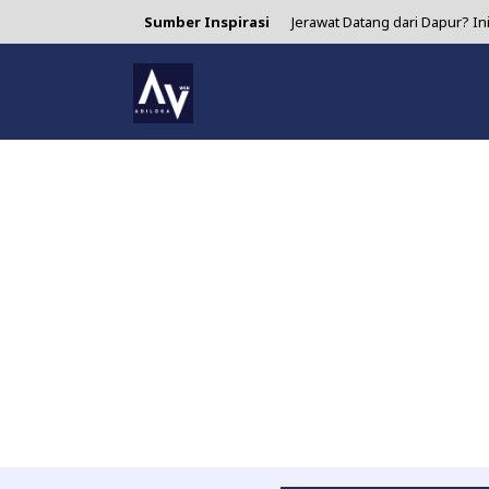
Sumber Inspirasi
Jerawat Datang dari Dapur? I
4 Manfaat Air Jeruk Nipis yang 
Asparagus: Si Sayur Ramping
Minum Matcha Setiap Hari? In
Lidah Buaya untuk Jerawat: S