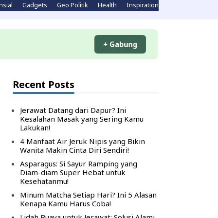
nsial
Gadgets
Geo Politik
Health
Inspirations
Komputer
Li
+ Gabung
Recent Posts
Jerawat Datang dari Dapur? Ini
Kesalahan Masak yang Sering Kamu
Lakukan!
4 Manfaat Air Jeruk Nipis yang Bikin
Wanita Makin Cinta Diri Sendiri!
Asparagus: Si Sayur Ramping yang
Diam-diam Super Hebat untuk
Kesehatanmu!
Minum Matcha Setiap Hari? Ini 5 Alasan
Kenapa Kamu Harus Coba!
Lidah Buaya untuk Jerawat: Solusi Alami